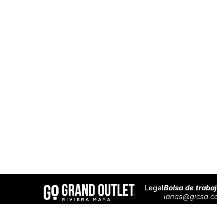
Legal
Bolsa de traba
larias@gicsa.