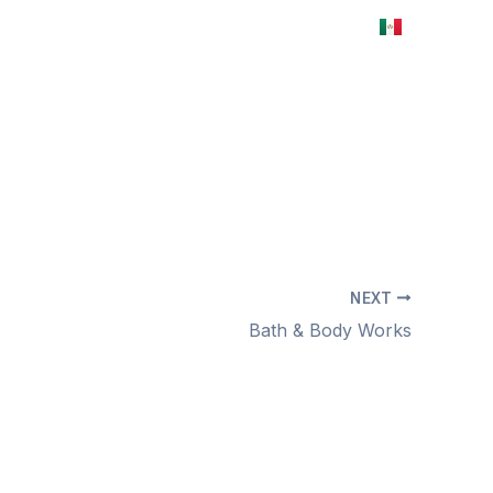
ES
EN
Mapa interactivo
Renta tu espacio
NEXT
Bath & Body Works