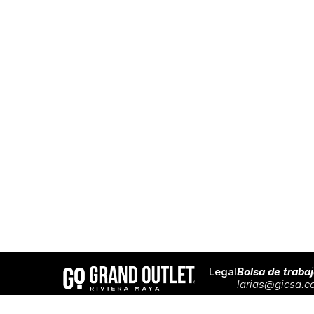
Legal
Bolsa de traba
larias@gicsa.