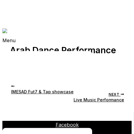
Skip to content
Grand Outlet Riviera Maya
Menu
Arab Dance Performance
By
Jorge Garcia
/
agosto 10, 2026
PREVIOUS
NEXT
Facebook