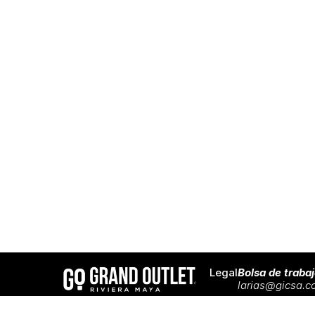
Legal
Bolsa de traba
larias@gicsa.