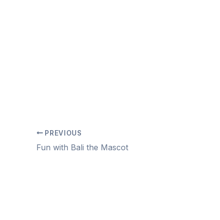
Skip
Directorio
Experiencias
Entrete
to
content
By
Carlos Sámano
/
agosto 7, 2026
PREVIOUS
Fun with Bali the Mascot