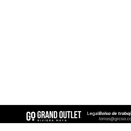
Legal
Bolsa de traba
larias@gicsa.