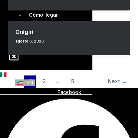
Blog
Cómo llegar
Mapa interactivo
Onigiri
Renta tu espacio
English
agosto 6, 2026
ES
1
2
…
5
Next
→
EN
Facebook