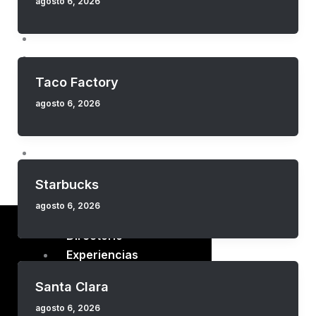
Directorio
agosto 6, 2026
Experiencias
Entretenimiento
Eventos
Promociones
Taco Factory
Blog
agosto 6, 2026
Cómo llegar
Mapa interactivo
Renta tu espacio
Starbucks
agosto 6, 2026
Directorio
Experiencias
Entretenimiento
Santa Clara
Eventos
agosto 6, 2026
Promociones