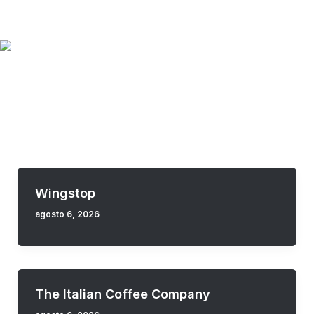
Skip
Grand Outlet Riviera Maya
to
content
Menu
Food
Wingstop
agosto 6, 2026
The Italian Coffee Company