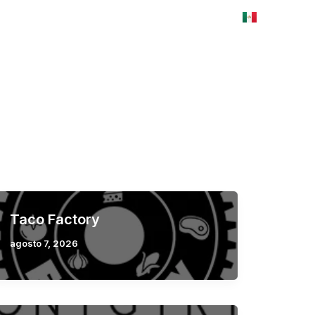
ES
EN
Mapa interactivo
Renta tu espacio
Taco Factory
agosto 7, 2026