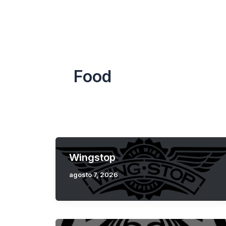
Skip
Directorio
Experiencias
Entrete
to
content
Food
Wingstop
agosto 7, 2026