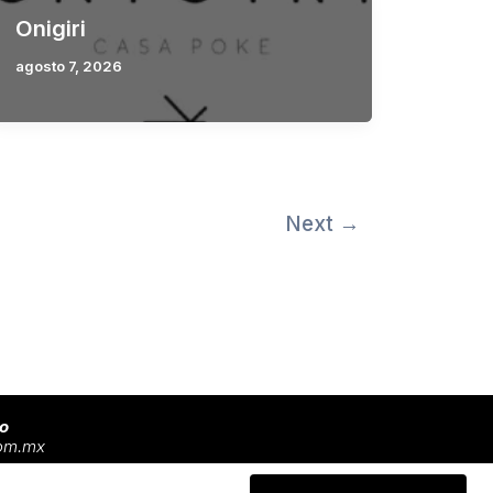
Onigiri
agosto 7, 2026
Next
→
jo
com.mx