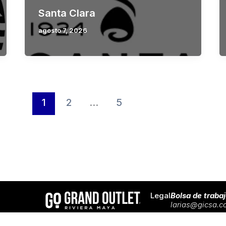
Santa Clara
agosto 7, 2026
1
2
…
5
Legal
Bolsa de traba
larias@gicsa.