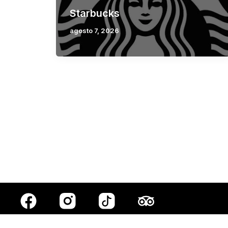
Starbucks
agosto 7, 2026
F
T
a
r