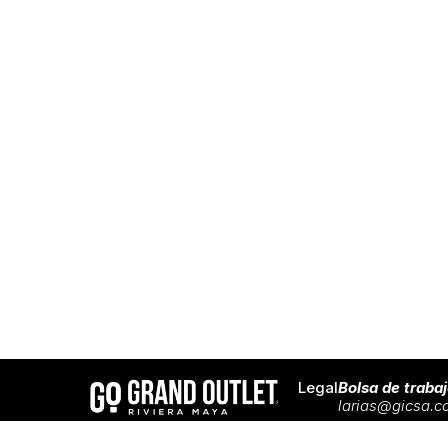
Legal
Bolsa de traba
larias@gicsa.