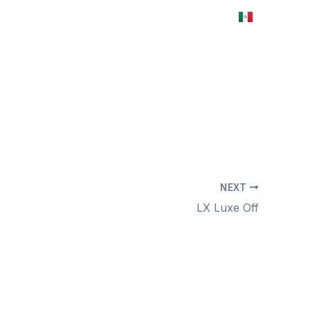
ES
EN
Mapa interactivo
Renta tu espacio
NEXT
LX Luxe Off